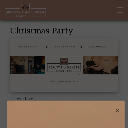
Christmas Party
Lieve lezer,
×
De feestmaand is aangebroken, en dat vieren we
graag met jou! We nodigen je van harte uit op
ons kerstfeestje om je te bedanken voor je