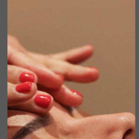
vertrouwen in ons.
Meer informatie hierover vind je verderop in
deze nieuwsbrief.
Belangrijke mededelingen:
🌿 Prijswijziging per 1 januari 2025
Door de stijgende kosten ben ik helaas
genoodzaakt de prijzen van de behandelingen
per 1 januari te verhogen. De reeds gemaakte
afspraken in de maand januari behouden de
huidige prijs.
Dank voor je begrip.
🎄Get Christmas Ready