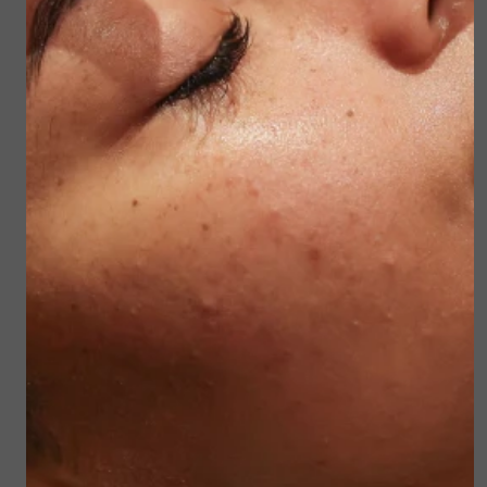
Op dinsdag 17 december zijn we extra geopend
van 17.30 tot 20.30 uur voor korte
behandelingen. Perfect om jezelf op te frissen
voor de feestdagen! De behandelingen kan je niet
online boeken.
Meld je van te voren aan via whatsapp of mail.
Meld je hier aan: 06-11265623
of info@beautyandwellnessmaassluis.nl
📅 Openingstijden tijdens de feestdagen
De salon is gesloten op:
• 24 t/m 29 december 2024