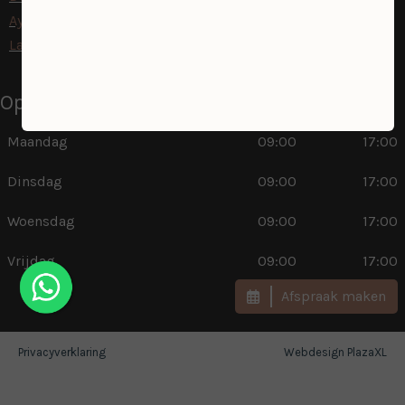
Ayurvedische Abhyanga massage
LakShmi behandelingen
Openingstijden
Maandag
09:00
17:00
Dinsdag
09:00
17:00
Woensdag
09:00
17:00
Vrijdag
09:00
17:00
Afspraak maken
Privacyverklaring
Webdesign PlazaXL