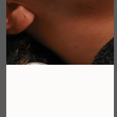
• 31 december 2024 t/m 2 januari 2025
De maand december staat helemaal volgeboekt
met afspraken. Wil je nog producten bestellen,
laat dit op tijd weten, zodat ik de producten
voor je klaar kan zetten en eventueel kan bij
bestellen.
Kom je niet meer langs dit jaar? Dan wens ik je
alvast warme en gezellige feestdagen toe. Ik kijk
ernaar uit om je in het nieuwe jaar weer te zien!
Lieve groet,
Eugènie
Beauty & Wellness Maassluis
Klik hier voor het lezen van de nieuwsbrief